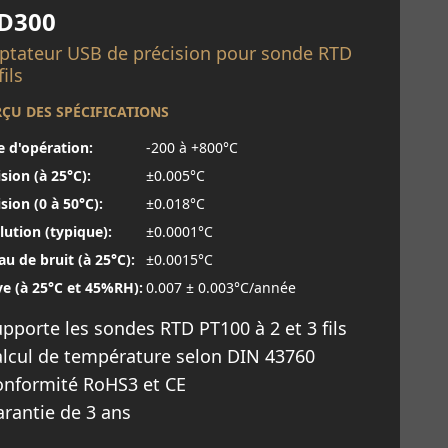
D300
ptateur USB de précision pour sonde RTD
fils
ÇU DES SPÉCIFICATIONS
e d'opération:
-200 à +800°C
sion (à 25°C):
±0.005°C
sion (0 à 50°C):
±0.018°C
lution (typique):
±0.0001°C
au de bruit (à 25°C):
±0.0015°C
ve (à 25°C et 45%RH):
0.007 ± 0.003°C/année
pporte les sondes RTD PT100 à 2 et 3 fils
lcul de température selon DIN 43760
onformité RoHS3 et CE
rantie de 3 ans