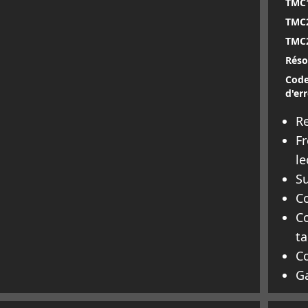
TMC1
TMC
TMC2
Réso
Code
d'err
Re
Fr
l
Su
Co
C
ta
C
Ga
oir plus
En 