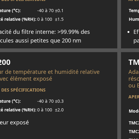
ture (°C):
-40 à 70
±0.1
Temp
é relative (%RH):
0 à 100
±1.5
Humi
cacité du filtre interne: >99.99% des
Ef
icules aussi petites que 200 nm
pa
oir plus
En 
200
TM
r de température et humidité relative
Ada
vec élément exposé
rés
ou 
 DES SPÉCIFICATIONS
APER
ture (°C):
-40 à 70
±0.3
é relative (%RH):
0 à 100
±2.0
Mod
eur exposé
TMC
TMC2