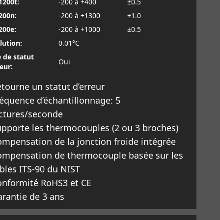
200t:
-200 à +400
±0.5
200n:
-200 à +1300
±1.0
00e:
-200 à +1000
±0.5
lution:
0.01°C
 de statut
Oui
eur:
tourne un statut d’erreur
équence d’échantillonnage: 5
ectures/seconde
pporte les thermocouples (2 ou 3 broches)
mpensation de la jonction froide intégrée
ompensation de thermocouple basée sur les
bles ITS-90 du NIST
onformité RoHS3 et CE
rantie de 3 ans
savoir plus