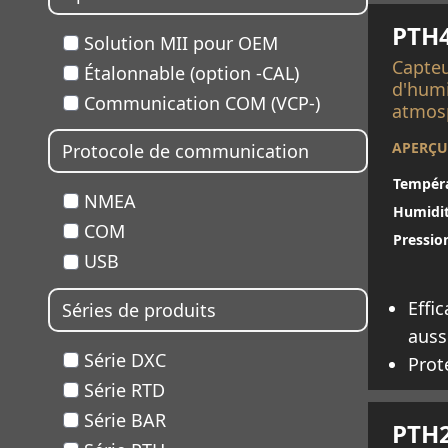
PTH
Solution MII pour OEM
Capteu
Étalonnable (option -CAL)
d'humi
Communication COM (VCP-)
atmosp
APERÇU
Protocole de communication
Tempéra
NMEA
Humidit
COM
Pressio
USB
Effi
Séries de produits
auss
Série DXC
Prot
En sav
Série RTD
Série BAR
PTH