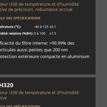
teur USB de température et d'humidité
tive de précision, robustesse accrue
ÇU DES SPÉCIFICATIONS
érature (°C):
-40 à 125
±0.1
dité relative (%RH):
0 à 100
±1.5
ficacité du filtre interne: >99.99% des
rticules aussi petites que 200 nm
rotection extérieure compacte en aluminium
savoir plus
H320
teur USB de température et d'humidité
tive
ÇU DES SPÉCIFICATIONS