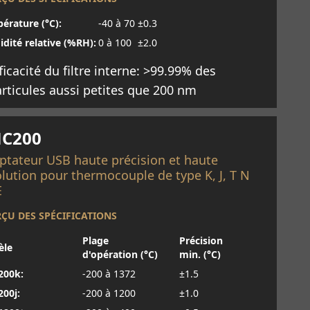
érature (°C):
-40 à 70
±0.3
dité relative (%RH):
0 à 100
±2.0
ficacité du filtre interne: >99.99% des
rticules aussi petites que 200 nm
savoir plus
C200
ptateur USB haute précision et haute
olution pour thermocouple de type K, J, T N
E
ÇU DES SPÉCIFICATIONS
Plage
Précision
èle
d'opération (°C)
min. (°C)
200k:
-200 à 1372
±1.5
00j:
-200 à 1200
±1.0