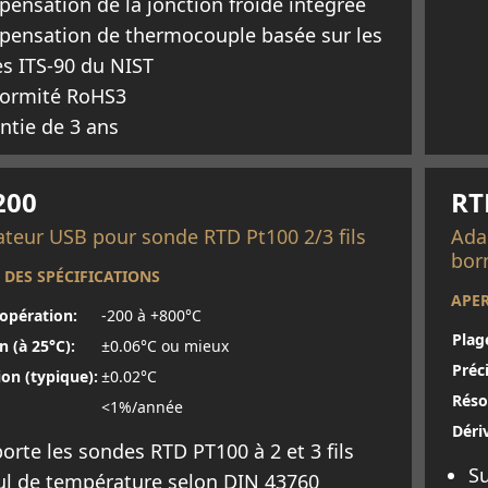
ensation de la jonction froide intégrée
ensation de thermocouple basée sur les
es ITS-90 du NIST
ormité RoHS3
ntie de 3 ans
oir plus
En 
200
RT
teur USB pour sonde RTD Pt100 2/3 fils
Ada
bor
 DES SPÉCIFICATIONS
APER
'opération:
-200 à +800°C
Plag
n (à 25°C):
±0.06°C ou mieux
Préci
ion (typique):
±0.02°C
Réso
<1%/année
Déri
orte les sondes RTD PT100 à 2 et 3 fils
Su
ul de température selon DIN 43760