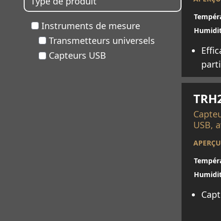
Type de produit
Tempéra
Instruments de mesure
Humidit
Transmetteurs universels
Effi
Capteurs USB
part
En sav
TRH
Capteu
USB, a
APERÇU
Tempéra
Humidit
Capt