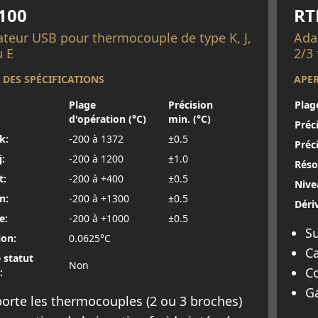
100
RT
teur USB pour thermocouple de type K, J,
Ada
u E
2/3 
 DES SPÉCIFICATIONS
APER
Plage
Précision
Plag
d'opération (°C)
min. (°C)
Préci
k:
-200 à 1372
±0.5
Préci
:
-200 à 1200
±1.0
Réso
t:
-200 à +400
±0.5
Nive
n:
-200 à +1300
±0.5
Déri
e:
-200 à +1000
±0.5
Su
ion:
0.0625°C
Ca
 statut
Non
C
:
Ga
orte les thermocouples (2 ou 3 broches)