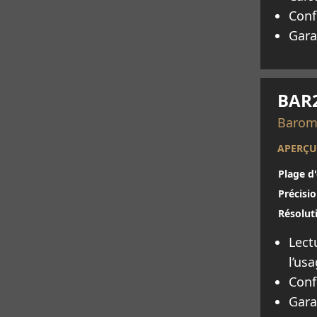
Conf
Gara
En sav
BAR
Baromè
APERÇU
Plage d
Précisio
Résolut
Lect
l’us
Conf
Gara