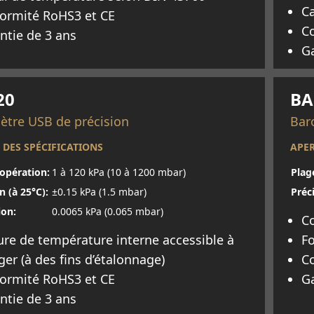
Ca
ormité RoHS3 et CE
C
ntie de 3 ans
Ga
oir plus
En 
20
BA
tre USB de précision
Bar
 DES SPÉCIFICATIONS
APER
'opération:
1 à 120 kPa (10 à 1200 mbar)
Plag
n (à 25°C):
±0.15 kPa (1.5 mbar)
Préci
ion:
0.0065 kPa (0.065 mbar)
Co
ure de température interne accessible à
F
ager (à des fins d’étalonnage)
C
ormité RoHS3 et CE
Ga
ntie de 3 ans