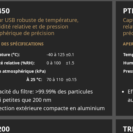
450
PT
r USB robuste de température,
Cap
dité relative et de pression
rel
hérique de précision
pré
 DES SPÉCIFICATIONS
APER
ture (°C):
-40 à 125
±0.1
Temp
é relative (%RH):
0 à 100
±1.5
Humi
n atmosphérique (kPa)
Pres
À 25 °C:
70 à 110
±0.15
cacité du filtre: >99.99% des particules
Ef
i petites que 200 nm
au
ection extérieure compacte en aluminium
oir plus
En 
200
TR