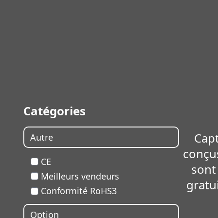
Catégories
Capt
Autre
conçus
CE
sont
Meilleurs vendeurs
gratui
Conformité RoHS3
En sav
Option