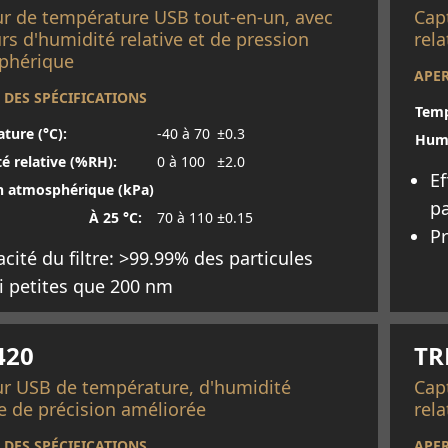
r de température USB tout-en-un, avec
Cap
rs d'humidité relative et de pression
rela
phérique
APER
 DES SPÉCIFICATIONS
Temp
ture (°C):
-40 à 70
±0.3
Humi
é relative (%RH):
0 à 100
±2.0
Ef
n atmosphérique (kPa)
pa
À 25 °C:
70 à 110
±0.15
P
cacité du filtre: >99.99% des particules
i petites que 200 nm
oir plus
En 
420
TR
r USB de température, d'humidité
Cap
ve de précision améliorée
rela
 DES SPÉCIFICATIONS
APER