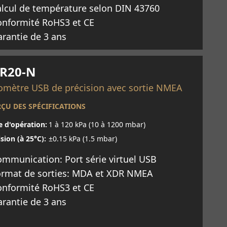
lcul de température selon DIN 43760
onformité RoHS3 et CE
rantie de 3 ans
savoir plus
R20-N
omètre USB de précision avec sortie NMEA
ÇU DES SPÉCIFICATIONS
e d'opération:
1 à 120 kPa (10 à 1200 mbar)
sion (à 25°C):
±0.15 kPa (1.5 mbar)
mmunication: Port série virtuel USB
ormat de sorties: MDA et XDR NMEA
onformité RoHS3 et CE
rantie de 3 ans