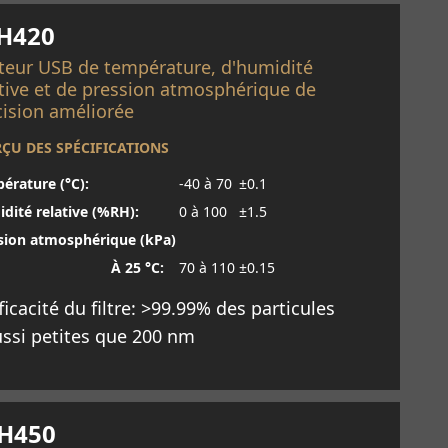
H420
teur USB de température, d'humidité
ative et de pression atmosphérique de
cision améliorée
ÇU DES SPÉCIFICATIONS
érature (°C):
-40 à 70
±0.1
dité relative (%RH):
0 à 100
±1.5
sion atmosphérique (kPa)
À 25 °C:
70 à 110
±0.15
ficacité du filtre: >99.99% des particules
ssi petites que 200 nm
savoir plus
H450