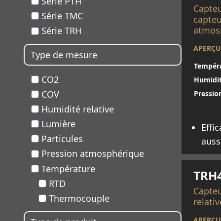
Série PTH
Capteu
Série TMC
capteu
atmos
Série TRH
APERÇU
Type de mesure
Tempéra
CO2
Humidit
COV
Pressio
Humidité relative
Lumière
Effi
Particules
auss
En sav
Pression atmosphérique
Température
TRH
RTD
Capteu
Thermocouple
relati
APERÇU