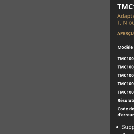
TMC
Adapta
T, N o
APERÇU
Modèle
TMC100
TMC100j
TMC100
TMC100
TMC100
Résolut
Code de
d'erreur
Supp