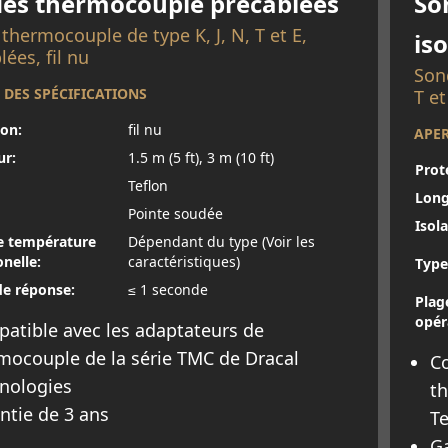
es thermocouple précâblées
So
thermocouple de type K, J, N, T et E,
is
lées, fil nu
Son
 DES SPÉCIFICATIONS
T et
ion:
fil nu
APER
ur:
1.5 m (5 ft), 3 m (10 ft)
Prot
Teflon
Long
Pointe soudée
Isola
e température
Dépendant du type (Voir les
nelle:
caractéristiques)
Type
e réponse:
≤ 1 seconde
Plag
opér
atible avec les adaptateurs de
mocouple de la série TMC de Dracal
Co
nologies
th
ntie de 3 ans
T
Ga