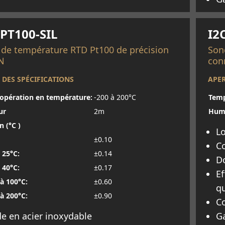
oir plus
En 
PT100-SIL
I2
de température RTD Pt100 de précision
Son
N
con
 DES SPÉCIFICATIONS
APER
'opération en température:
-200 à 200°C
Temp
ur
2m
Humi
n (°C )
Lo
±0.10
C
 25°C:
±0.14
Do
 40°C:
±0.17
Ef
à 100°C:
±0.60
q
à 200°C:
±0.90
C
e en acier inoxydable
Ga