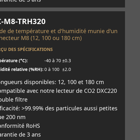
savoir plus
C-M8-TRH320
de de température et d'humidité munie d'un
necteur M8 (12, 100 ou 180 cm)
ÇU DES SPÉCIFICATIONS
érature (°C):
-40 à 70
±0.3
dité relative (%RH):
0 à 100
±2.0
ngueurs disponibles: 12, 100 et 180 cm
ompatible avec notre lecteur de CO2 DXC220
uble filtre
ficacité: >99.99% des particules aussi petites
ue 200 nm
onformité RoHS
rantie de 3 ans