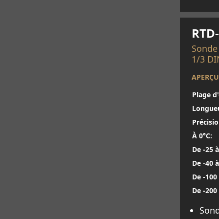
En sav
RTD-
Sonde 
1/3 DI
APERÇU
Plage d
Longue
Précisio
À 0°C:
De -25 à
De -40 à
De -100 
De -200 
Sond