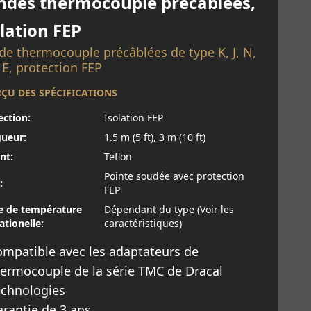
ndes thermocouple précâblées,
olation FEP
de thermocouple précâblées de type K, J, N,
 E, protection FEP
ÇU DES SPÉCIFICATIONS
ection:
Isolation FEP
ueur:
1.5 m (5 ft), 3 m (10 ft)
nt:
Teflon
Pointe soudée avec protection
:
FEP
e de température
Dépendant du type (Voir les
ationelle:
caractéristiques)
mpatible avec les adaptateurs de
ermocouple de la série TMC de Dracal
echnologies
rantie de 3 ans