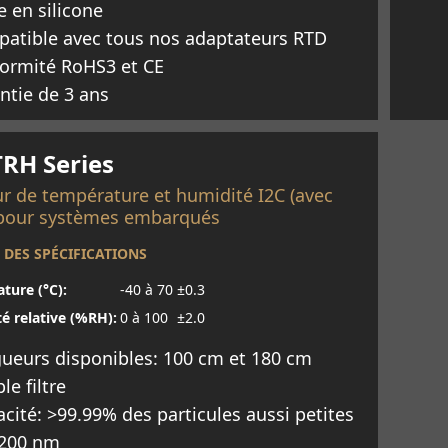
e en silicone
atible avec tous nos adaptateurs RTD
ormité RoHS3 et CE
ntie de 3 ans
oir plus
TRH Series
r de température et humidité I2C (avec
) pour systèmes embarqués
 DES SPÉCIFICATIONS
ture (°C):
-40 à 70
±0.3
é relative (%RH):
0 à 100
±2.0
ueurs disponibles: 100 cm et 180 cm
le filtre
cacité: >99.99% des particules aussi petites
200 nm