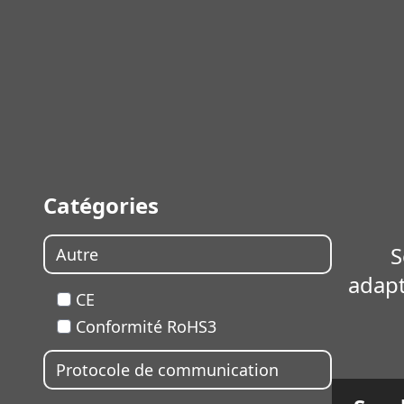
Catégories
S
Autre
adapt
CE
Conformité RoHS3
En sav
Protocole de communication