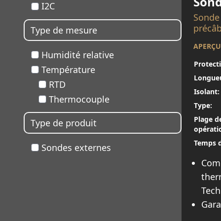
Sond
I2C
Sonde 
précâb
Type de mesure
APERÇU
Humidité relative
Protect
Température
Longue
RTD
Isolant:
Thermocouple
Type:
Plage d
Type de produit
opératio
Temps d
Sondes externes
Comp
ther
Tech
Gara