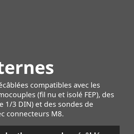
ternes
écâblées compatibles avec les
ouples (fil nu et isolé FEP), des
e 1/3 DIN) et des sondes de
ec connecteurs M8.
savoir plus