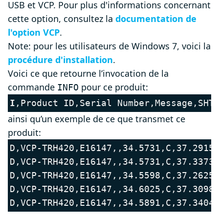
USB et VCP. Pour plus d'informations concernant
cette option, consultez la
documentation de
l'option VCP
.
Note: pour les utilisateurs de Windows 7, voici la
procédure d'installation
.
Voici ce que retourne l’invocation de la
commande
pour ce produit:
INFO
I
,Product ID,Serial Number,Message,SHT
ainsi qu’un exemple de ce que transmet ce
produit:
D,VCP-TRH420,E16147,,34.5731,C,37.2915,
D,VCP-TRH420,E16147,,34.5731,C,37.3373,
D,VCP-TRH420,E16147,,34.5598,C,37.2625,
D,VCP-TRH420,E16147,,34.6025,C,37.3098,