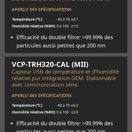
APERÇU DES SPÉCIFICATIONS
Température (°C):
-40 à 70
±0.1
Humidité relative (%RH):
0 à 100
±1.5
Efficacité du double filtre: >99.99% des
particules aussi petites que 200 nm
En savoir plus
VCP-TRH320-CAL (MII)
Capteur USB de température et d'humidité
relative pur intégration OEM. Étalonnable
avec communication série.
APERÇU DES SPÉCIFICATIONS
Température (°C):
-40 à 70
±0.3
Humidité relative (%RH):
0 à 100
±2.0
Efficacité du double filtre: >99.99% des
particules aussi petites que 200 nm