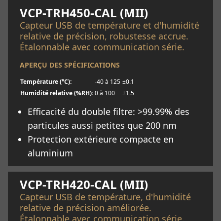
VCP-TRH450-CAL (MII)
Capteur USB de température et d'humidité
relative de précision, robustesse accrue.
Étalonnable avec communication série.
APERÇU DES SPÉCIFICATIONS
Température (°C):
-40 à 125
±0.1
Humidité relative (%RH):
0 à 100
±1.5
Efficacité du double filtre: >99.99% des
particules aussi petites que 200 nm
Protection extérieure compacte en
aluminium
En savoir plus
VCP-TRH420-CAL (MII)
Capteur USB de température, d'humidité
relative de précision améliorée.
Étalonnable avec communication série.