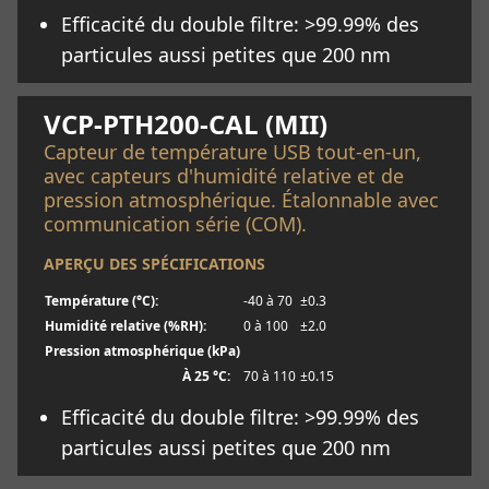
Efficacité du double filtre: >99.99% des
particules aussi petites que 200 nm
En savoir plus
VCP-PTH200-CAL (MII)
Capteur de température USB tout-en-un,
avec capteurs d'humidité relative et de
pression atmosphérique. Étalonnable avec
communication série (COM).
APERÇU DES SPÉCIFICATIONS
Température (°C):
-40 à 70
±0.3
Humidité relative (%RH):
0 à 100
±2.0
Pression atmosphérique (kPa)
À 25 °C:
70 à 110
±0.15
Efficacité du double filtre: >99.99% des
particules aussi petites que 200 nm
En savoir plus