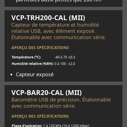
En savoir plus
VCP-TRH200-CAL (MII)
Capteur de température et humidité
relative USB, avec élément exposé.
Étalonnable avec communication série.
APERÇU DES SPÉCIFICATIONS
Température (°C):
-40 à 70
±0.3
Humidité relative (%RH):
0 à 100
±2.0
Capteur exposé
En savoir plus
VCP-BAR20-CAL (MII)
Baromètre USB de précision. Étalonnable
avec communication série.
APERÇU DES SPÉCIFICATIONS
Plage d'opération:
1 à 120 kPa (10 à 1200 mbar)