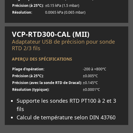
Précision (à 25°C):
±0.15 kPa (1.5 mbar)
Résolution:
0.0065 kPa (0.065 mbar)
En savoir plus
VCP-RTD300-CAL (MII)
Adaptateur USB de précision pour sonde
RTD 2/3 fils
APERÇU DES SPÉCIFICATIONS
Plage d'opération:
-200 à +800°C
Précision (à 25°C):
±0.005°C
Précision (avec la sonde RTD de Dracal):
±0.145°C
Résolution (typique):
±0.0001°C
Supporte les sondes RTD PT100 à 2 et 3
fils
Calcul de température selon DIN 43760