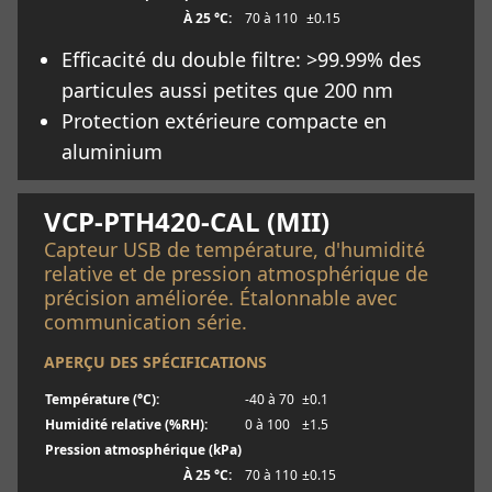
À 25 °C:
70 à 110
±0.15
Efficacité du double filtre: >99.99% des
particules aussi petites que 200 nm
Protection extérieure compacte en
aluminium
En savoir plus
VCP-PTH420-CAL (MII)
Capteur USB de température, d'humidité
relative et de pression atmosphérique de
précision améliorée. Étalonnable avec
communication série.
APERÇU DES SPÉCIFICATIONS
Température (°C):
-40 à 70
±0.1
Humidité relative (%RH):
0 à 100
±1.5
Pression atmosphérique (kPa)
À 25 °C:
70 à 110
±0.15