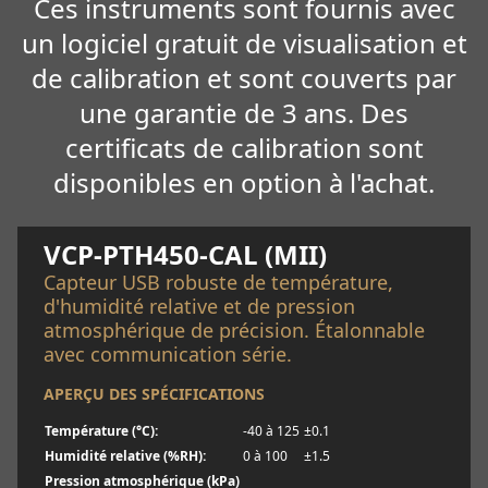
Ces instruments sont fournis avec
un logiciel gratuit de visualisation et
de calibration et sont couverts par
une garantie de 3 ans. Des
certificats de calibration sont
disponibles en option à l'achat.
En savoir plus
VCP-PTH450-CAL (MII)
Capteur USB robuste de température,
d'humidité relative et de pression
atmosphérique de précision. Étalonnable
avec communication série.
APERÇU DES SPÉCIFICATIONS
Température (°C):
-40 à 125
±0.1
Humidité relative (%RH):
0 à 100
±1.5
Pression atmosphérique (kPa)