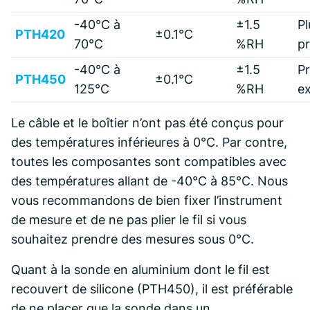
-40°C à
±1.5
Pl
PTH420
±0.1°C
70°C
%RH
pr
-40°C à
±1.5
Pr
PTH450
±0.1°C
125°C
%RH
ex
Le câble et le boîtier n’ont pas été conçus pour
des températures inférieures à 0°C. Par contre,
toutes les composantes sont compatibles avec
des températures allant de -40°C à 85°C. Nous
vous recommandons de bien fixer l’instrument
de mesure et de ne pas plier le fil si vous
souhaitez prendre des mesures sous 0°C.
Quant à la sonde en aluminium dont le fil est
recouvert de silicone (PTH450), il est préférable
de ne placer que la sonde dans un