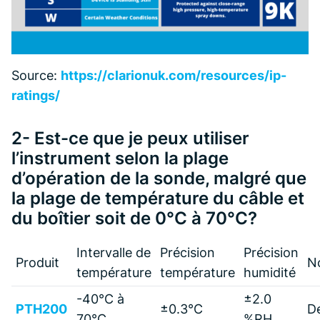
Source:
https://clarionuk.com/resources/ip-
ratings/
2- Est-ce que je peux utiliser
l’instrument selon la plage
d’opération de la sonde, malgré que
la plage de température du câble et
du boîtier soit de 0°C à 70°C?
Intervalle de
Précision
Précision
Produit
N
température
température
humidité
-40°C à
±2.0
PTH200
±0.3°C
D
70°C
%RH