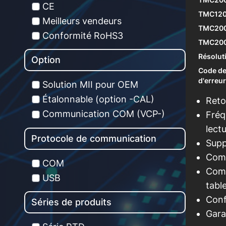
CE
TMC120
Meilleurs vendeurs
TMC200
Conformité RoHS3
TMC200
Résolut
Option
Code de
d'erreur
Solution MII pour OEM
Étalonnable (option -CAL)
Reto
Communication COM (VCP-)
Fréq
lect
Protocole de communication
Supp
Comp
COM
Comp
USB
tabl
Conf
Séries de produits
Gara
En sav