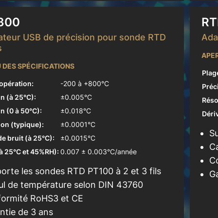
300
RT
ateur USB de précision pour sonde RTD
Ada
s
APER
 DES SPÉCIFICATIONS
Plag
'opération:
-200 à +800°C
Préc
n (à 25°C):
±0.005°C
Réso
n (0 à 50°C):
±0.018°C
Déri
ion (typique):
±0.0001°C
Su
e bruit (à 25°C):
±0.0015°C
C
(à 25°C et 45%RH):
0.007 ± 0.003°C/année
C
orte les sondes RTD PT100 à 2 et 3 fils
Ga
ul de température selon DIN 43760
ormité RoHS3 et CE
ntie de 3 ans
oir plus