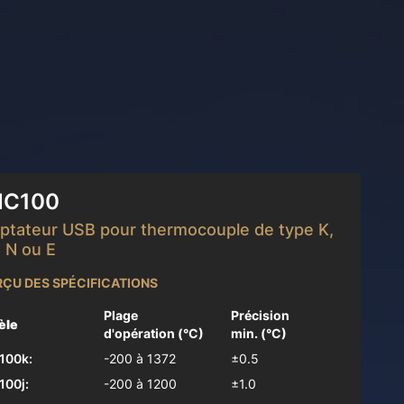
avoir plus
C100
ptateur USB pour thermocouple de type K,
, N ou E
ÇU DES SPÉCIFICATIONS
Plage
Précision
èle
d'opération (°C)
min. (°C)
100k:
-200 à 1372
±0.5
00j:
-200 à 1200
±1.0