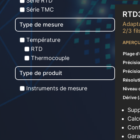
Série RTD
Série TMC
RTD
Adapt
Type de mesure
2/3 fil
Température
APERÇU
RTD
Plage d
Thermocouple
Précisio
Précisio
Type de produit
Résolut
Instruments de mesure
Niveau d
Dérive 
Supp
Calc
Conf
Gara
En sav