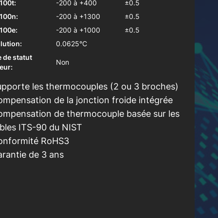
00t:
-200 à +400
±0.5
100n:
-200 à +1300
±0.5
100e:
-200 à +1000
±0.5
lution:
0.0625°C
 de statut
Non
eur:
pporte les thermocouples (2 ou 3 broches)
mpensation de la jonction froide intégrée
ompensation de thermocouple basée sur les
bles ITS-90 du NIST
onformité RoHS3
rantie de 3 ans
avoir plus