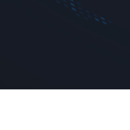
Applications
Produits
Intégration OEM
Instruments de me
Ingénierie de test &
Température
prototypage
Humidité relative