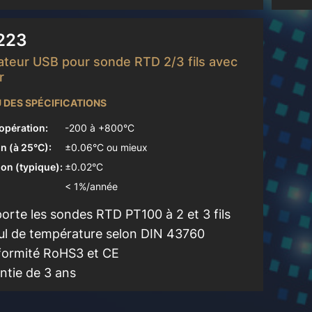
223
teur USB pour sonde RTD 2/3 fils avec
r
 DES SPÉCIFICATIONS
'opération:
-200 à +800°C
n (à 25°C):
±0.06°C ou mieux
ion (typique):
±0.02°C
< 1%/année
orte les sondes RTD PT100 à 2 et 3 fils
ul de température selon DIN 43760
ormité RoHS3 et CE
ntie de 3 ans