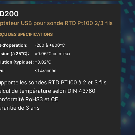
D200
ptateur USB pour sonde RTD Pt100 2/3 fils
ÇU DES SPÉCIFICATIONS
e d'opération:
-200 à +800°C
ision (à 25°C):
±0.06°C ou mieux
lution (typique):
±0.02°C
ve:
<1%/année
pporte les sondes RTD PT100 à 2 et 3 fils
alcul de température selon DIN 43760
onformité RoHS3 et CE
rantie de 3 ans