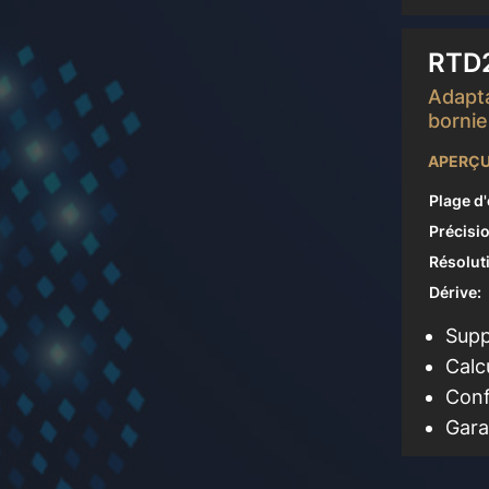
RTD
Adapta
bornie
APERÇU
Plage d
Précisio
Résolut
Dérive:
Supp
Calc
Conf
Gara