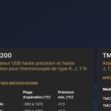
oir plus
En s
200
TM
teur USB haute précision et haute
Ada
tion pour thermocouple de type K, J, T N
J, T
APER
 DES SPÉCIFICATIONS
Mod
Plage
Précision
d'opération (°C)
min. (°C)
TMC
k:
-200 à 1372
±1.5
TMC1
j:
-200 à 1200
±1.0