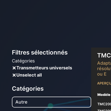
En sav
Filtres sélectionnés
TMC
Catégories
Adapta
Transmetteurs universels
résolu
ou E
Unselect all
APERÇU
Catégories
Modèle
Autre
TMC200
TMC200