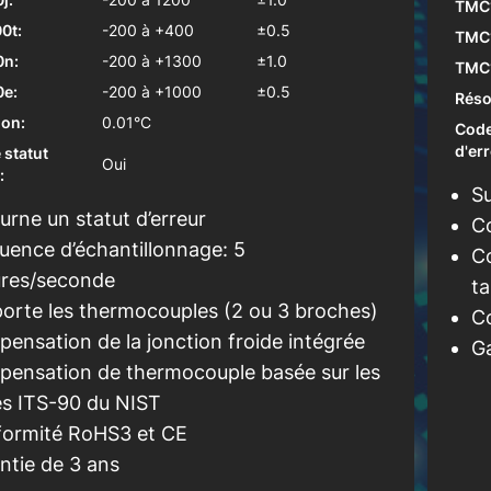
TMC1
0t:
-200 à +400
±0.5
TMC
n:
-200 à +1300
±1.0
TMC
e:
-200 à +1000
±0.5
Réso
ion:
0.01°C
Code
d'err
 statut
Oui
:
Su
urne un statut d’erreur
Co
uence d’échantillonnage: 5
C
ures/seconde
ta
orte les thermocouples (2 ou 3 broches)
C
ensation de la jonction froide intégrée
Ga
ensation de thermocouple basée sur les
es ITS-90 du NIST
ormité RoHS3 et CE
ntie de 3 ans
oir plus
En s