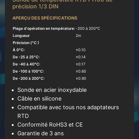
précision 1/3 DIN
APERÇU DES SPÉCIFICATIONS
Plage d'opération en température:
-200 à 200°C
Longueur
2m
Précision (°C )
À 0°C:
±0.10
De -25 à 25°C:
±0.14
De -40 à 40°C:
±0.17
De -100 à 100°C:
±0.60
De -200 à 200°C:
±0.90
Sonde en acier inoxydable
Câble en silicone
Compatible avec tous nos adaptateurs
RTD
Conformité RoHS3 et CE
Garantie de 3 ans