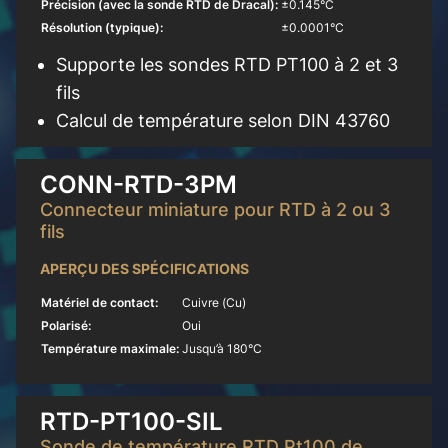
Précision (avec la sonde RTD de Dracal):
±0.145°C
Résolution (typique):
±0.0001°C
Supporte les sondes RTD PT100 à 2 et 3
fils
Calcul de température selon DIN 43760
En savoir plus
CONN-RTD-3PM
Connecteur miniature pour RTD à 2 ou 3
fils
APERÇU DES SPÉCIFICATIONS
Matériel de contact:
Cuivre (Cu)
Polarisé:
Oui
Température maximale:
Jusqu’à 180°C
En savoir plus
RTD-PT100-SIL
Sonde de température RTD Pt100 de