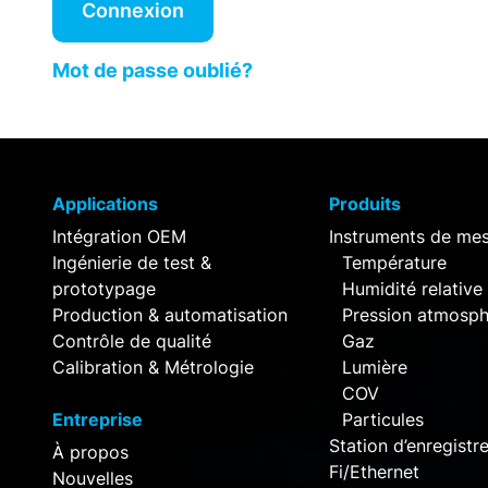
Connexion
Mot de passe oublié?
Applications
Produits
Intégration OEM
Instruments de me
Ingénierie de test &
Température
prototypage
Humidité relative
Production & automatisation
Pression atmosph
Contrôle de qualité
Gaz
Calibration & Métrologie
Lumière
COV
Entreprise
Particules
Station d’enregist
À propos
Fi/Ethernet
Nouvelles