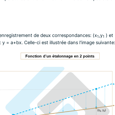
l'enregistrement de deux correspondances: (x
,y
) et 
1
1
 y = a+bx. Celle-ci est illustrée dans l'image suivante