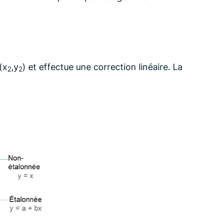
(x
,y
) et effectue une correction linéaire. La
2
2
: