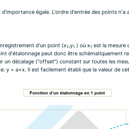
d'importance égale. L'ordre d'entrée des points n'a au
nregistrement d'un point (x
,y
) où x
est la mesure d
1
1
1
point d'étalonnage peut donc être schématiquement
er un décalage ("offset") constant sur toutes les mesu
 y = a+x. Il est facilement établi que la valeur de cet