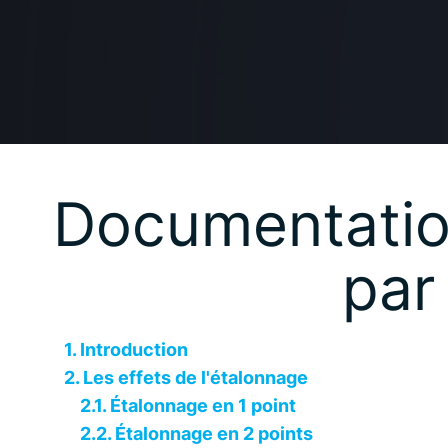
Documentatio
par
1. Introduction
2. Les effets de l'étalonnage
2.1. Étalonnage en 1 point
2.2. Étalonnage en 2 points