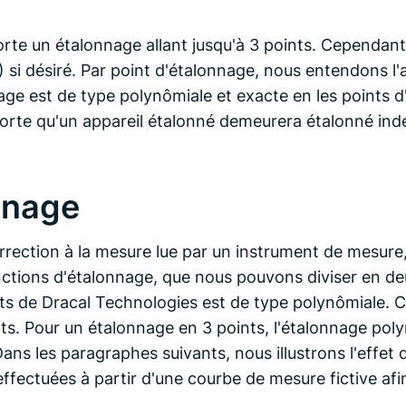
te un étalonnage allant jusqu'à 3 points. Cependant, l
) si désiré. Par point d'étalonnage, nous entendons l'
age est de type polynômiale et exacte en les points 
 sorte qu'un appareil étalonné demeurera étalonné indé
onnage
orrection à la mesure lue par un instrument de mesure
onctions d'étalonnage, que nous pouvons diviser en deu
s de Dracal Technologies est de type polynômiale. Cel
s. Pour un étalonnage en 3 points, l'étalonnage polyn
Dans les paragraphes suivants, nous illustrons l'effe
t effectuées à partir d'une courbe de mesure fictive afi