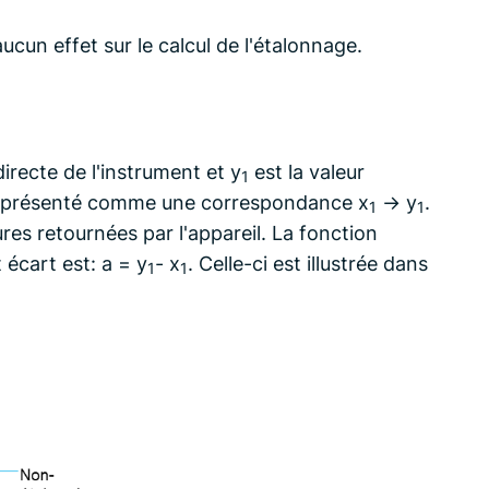
cun effet sur le calcul de l'étalonnage.
irecte de l'instrument et y
est la valeur
1
 représenté comme une correspondance x
-> y
.
1
1
res retournées par l'appareil. La fonction
 écart est: a = y
- x
. Celle-ci est illustrée dans
1
1